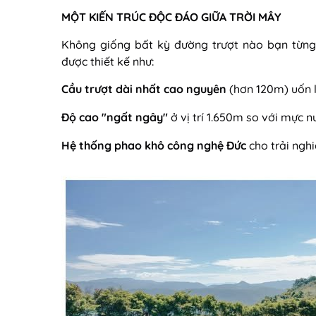
MỘT KIẾN TRÚC ĐỘC ĐÁO GIỮA TRỜI MÂY
Không giống bất kỳ đường trượt nào bạn từng
được thiết kế như:
Cầu trượt dài nhất cao nguyên
(hơn 120m) uốn 
Độ cao "ngất ngây"
ở vị trí 1.650m so với mực n
Hệ thống phao khô công nghệ Đức
cho trải ng