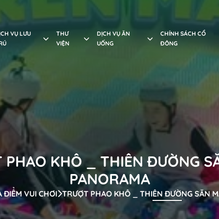
ỊCH VỤ LƯU
THƯ
DỊCH VỤ ĂN
CHÍNH SÁCH CỔ
RÚ
VIỆN
UỐNG
ĐÔNG
 PHAO KHÔ _ THIÊN ĐƯỜNG S
PANORAMA
A ĐIỂM VUI CHƠI
TRƯỢT PHAO KHÔ _ THIÊN ĐƯỜNG SĂN 