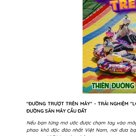
"ĐƯỜNG TRƯỢT TRÊN MÂY" - TRẢI NGHIỆM "L
ĐƯỜNG SĂN MÂY CẦU ĐẤT
Nếu bạn từng mơ ước được chạm tay vào mây, 
phao khô độc đáo nhất Việt Nam, nơi đưa bạ