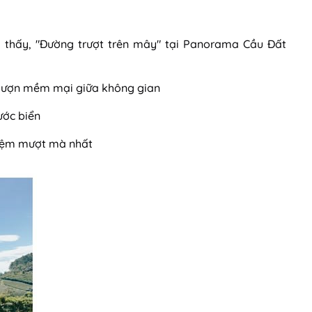
 thấy, "Đường trượt trên mây" tại Panorama Cầu Đất
lượn mềm mại giữa không gian
ước biển
hiệm mượt mà nhất