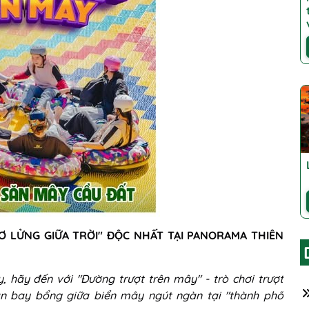
Ơ LỬNG GIỮA TRỜI" ĐỘC NHẤT TẠI PANORAMA THIÊN
hãy đến với "Đường trượt trên mây" - trò chơi trượt
n bay bổng giữa biển mây ngút ngàn tại "thành phố