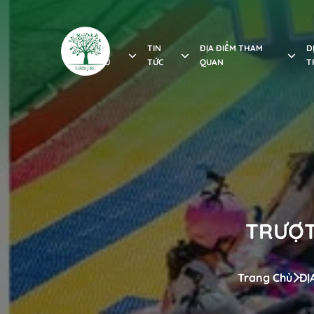
GIỚI
TIN
ĐỊA ĐIỂM THAM
D
THIỆU
TỨC
QUAN
T
TRƯỢT
Trang Chủ
ĐỊ