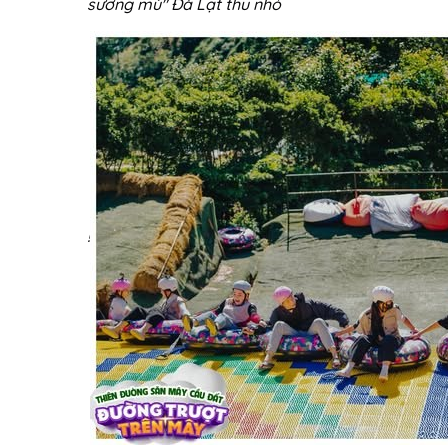
sương mù" Đà Lạt thu nhỏ
!