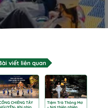
Bài viết liên quan
CỒNG CHIÊNG TÂY
Tiệm Trà Thông Mơ
NGUYÊN- Khi nhịp
– Nơi thiên nhiên