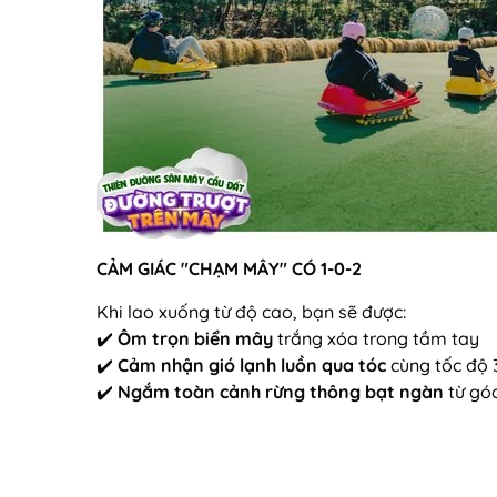
CẢM GIÁC "CHẠM MÂY" CÓ 1-0-2
Khi lao xuống từ độ cao, bạn sẽ được:
✔️
Ôm trọn biển mây
trắng xóa trong tầm tay
✔️
Cảm nhận gió lạnh luồn qua tóc
cùng tốc độ
✔️
Ngắm toàn cảnh rừng thông bạt ngàn
từ góc