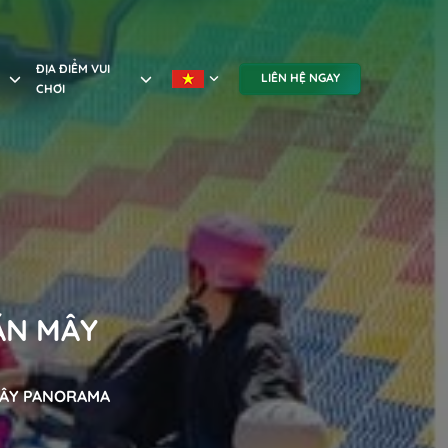
ĐỊA ĐIỂM VUI
LIÊN HỆ NGAY
CHƠI
ĂN MÂY
MÂY PANORAMA