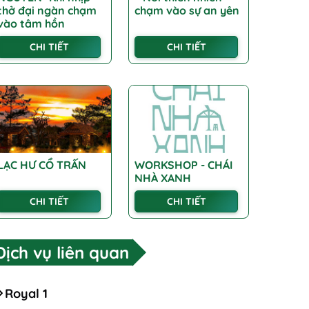
thở đại ngàn chạm
chạm vào sự an yên
vào tâm hồn
CHI TIẾT
CHI TIẾT
LẠC HƯ CỔ TRẤN
WORKSHOP - CHÁI
NHÀ XANH
CHI TIẾT
CHI TIẾT
Dịch vụ liên quan
Royal 1