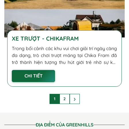
XE TRƯỢT - CHIKAFRAM
Trong bối cảnh các khu vui chơi giải trí ngày càng
đa dạng, trò chơi trượt máng tại Chika Fram đã
trở thành hiện tượng thu hút giới trẻ nhờ sự kết
hợp hoàn hảo giữa yếu tố mạo hiểm và trải
CHI TIẾT
nghiệm sống...
1
2
ĐỊA ĐIỂM CỦA GREENHILLS