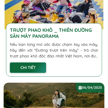
TRƯỢT PHAO KHÔ _ THIÊN ĐƯỜNG
SĂN MÂY PANORAMA
Nếu bạn từng mơ ước được chạm tay vào mây,
hãy đến với "Đường trượt trên mây" - trò chơi
trượt phao khô độc đáo nhất Việt Nam, nơi đưa
bạn bay bổng giữa biển mây ngút ngàn tại
CHI TIẾT
"thành phố sương mù" Đà...
06/04/2025