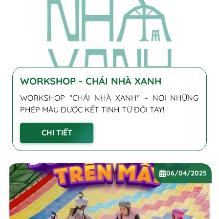
WORKSHOP - CHÁI NHÀ XANH
WORKSHOP "CHÁI NHÀ XANH" – NƠI NHỮNG
PHÉP MÀU ĐƯỢC KẾT TINH TỪ ĐÔI TAY!
CHI TIẾT
06/04/2025