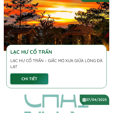
LẠC HƯ CỔ TRẤN
LẠC HƯ CỔ TRẤN – GIẤC MƠ XƯA GIỮA LÒNG ĐÀ
LẠT
CHI TIẾT
07/04/2025