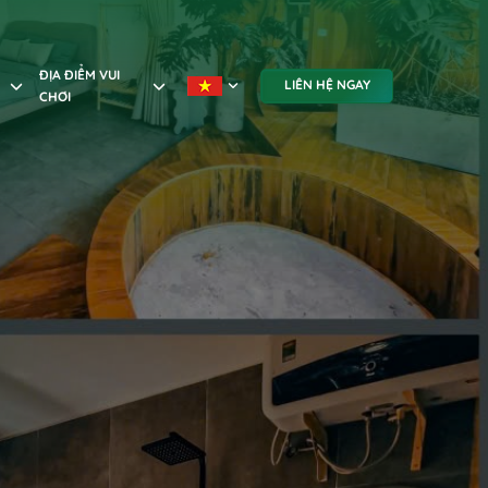
ĐỊA ĐIỂM VUI
LIÊN HỆ NGAY
CHƠI