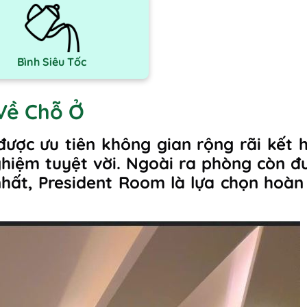
Bình Siêu Tốc
Về Chỗ Ở
ược ưu tiên không gian rộng rãi kết
iệm tuyệt vời. Ngoài ra phòng còn đ
 nhất, President Room là lựa chọn hoàn