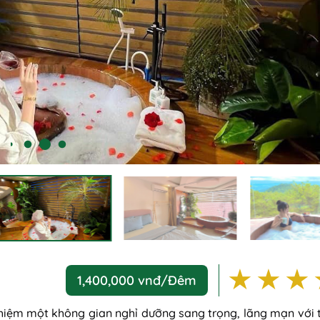
5 st
4 
1,400,000 vnđ/Đêm
nghiệm một không gian nghỉ dưỡng sang trọng, lãng mạn với 