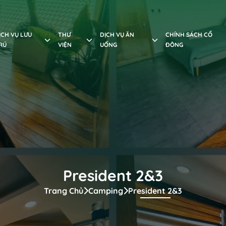
ỊCH VỤ LƯU
THƯ
DỊCH VỤ ĂN
CHÍNH SÁCH CỔ
RÚ
VIỆN
UỐNG
ĐÔNG
President 2&3
Trang Chủ
Camping
President 2&3