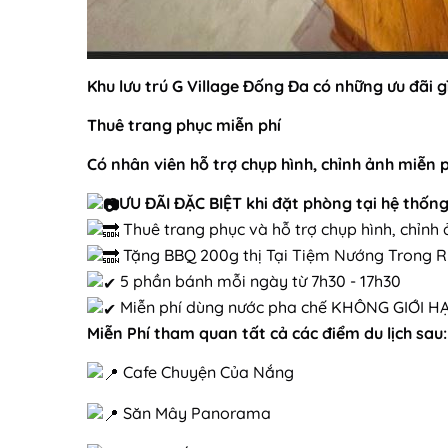
Khu lưu trú
G Village Đống Đa có những ưu đãi g
Thuê trang phục miễn phí
Có nhân viên hỗ trợ chụp hình, chỉnh ảnh miễn p
ƯU ĐÃI ĐẶC BIỆT khi đặt phòng tại hệ thống
Thuê trang phục và hỗ trợ chụp hình, chỉnh 
Tặng BBQ 200g thị Tại Tiệm Nướng Trong 
5 phần bánh mỗi ngày từ 7h30 - 17h30
Miễn phí dùng nước pha chế KHÔNG GIỚI HẠ
Miễn Phí tham quan tất cả các điểm du lịch sau:
Cafe Chuyện Của Nắng
Săn Mây Panorama