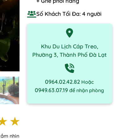
+ Ghế phơi nắng
Số Khách Tối Đa: 4 người
Khu Du Lịch Cáp Treo,
Phường 3, Thành Phố Đà Lạt
0964.02.42.82
Hoặc
0949.63.07.19
để nhận phòng
ars
stars
3 stars
2 stars
1 stars
tầm nhìn