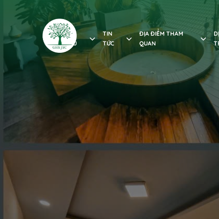
GIỚI
TIN
ĐỊA ĐIỂM THAM
D
THIỆU
TỨC
QUAN
T