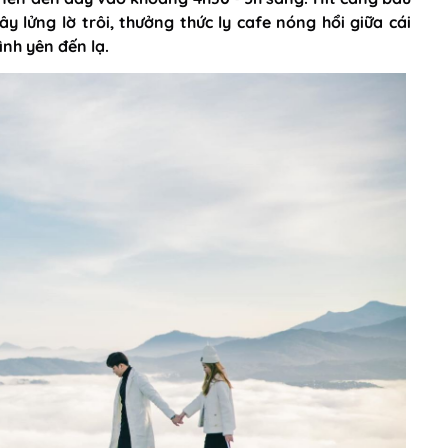
y lửng lờ trôi, thưởng thức ly cafe nóng hổi giữa cái
ình yên đến lạ.