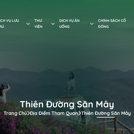
ỊCH VỤ LƯU
THƯ
DỊCH VỤ ĂN
CHÍNH SÁCH CỔ
RÚ
VIỆN
UỐNG
ĐÔNG
Thiên Đường Săn Mây
Trang Chủ
Địa Điểm Tham Quan
Thiên Đường Săn Mây