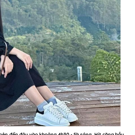
 nên đến đây vào khoảng 4h30 - 5h sáng. Hít căng bầu