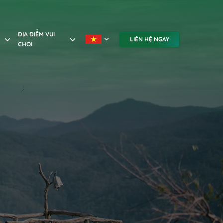
ĐỊA ĐIỂM VUI
LIÊN HỆ NGAY
CHƠI