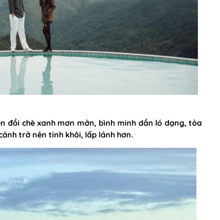
n đồi chè xanh mơn mởn, bình minh dần ló dạng, tỏa
nh trở nên tinh khôi, lấp lánh hơn.