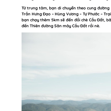
Từ trung tâm, bạn di chuyển theo cung đường
Trần Hưng Đạo – Hùng Vương – Tự Phước – Trại
bạn chạy thêm 5km sẽ đến đồi chè Cầu Đất, bă
đến Thiên đường Săn mây Cầu Đất rồi nè.