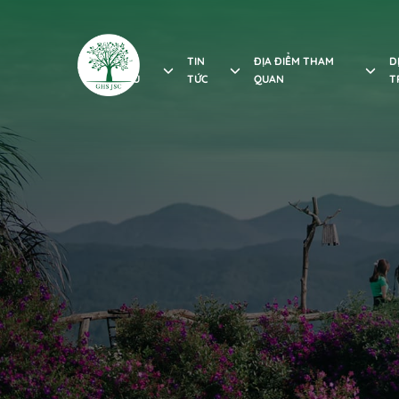
GIỚI
TIN
ĐỊA ĐIỂM THAM
D
THIỆU
TỨC
QUAN
T