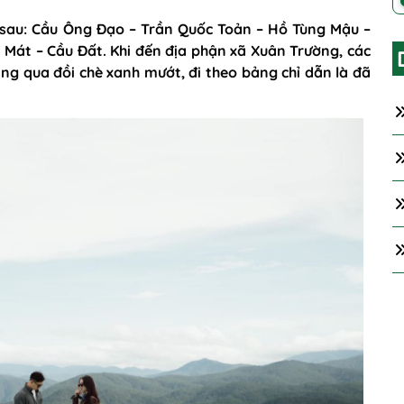
 sau: Cầu Ông Đạo – Trần Quốc Toản – Hồ Tùng Mậu –
 Mát – Cầu Đất. Khi đến địa phận xã Xuân Trường, các
ng qua đồi chè xanh mướt, đi theo bảng chỉ dẫn là đã