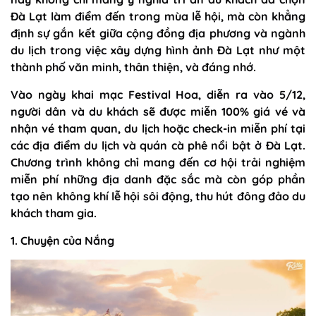
Đà Lạt làm điểm đến trong mùa lễ hội, mà còn khẳng
định sự gắn kết giữa cộng đồng địa phương và ngành
du lịch trong việc xây dựng hình ảnh Đà Lạt như một
thành phố văn minh, thân thiện, và đáng nhớ.
Vào ngày khai mạc Festival Hoa, diễn ra vào 5/12,
người dân và du khách sẽ được miễn 100% giá vé và
nhận vé tham quan, du lịch hoặc check-in miễn phí tại
các địa điểm du lịch và quán cà phê nổi bật ở Đà Lạt.
Chương trình không chỉ mang đến cơ hội trải nghiệm
miễn phí những địa danh đặc sắc mà còn góp phần
tạo nên không khí lễ hội sôi động, thu hút đông đảo du
khách tham gia.
1. Chuyện của Nắng