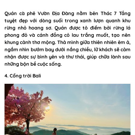
Quán cà phê Vườn Địa Đàng nằm bên Thác 7 Tầng
tuyệt đẹp với dòng suối trong xanh lượn quanh khu
rừng nhỏ hoang sơ. Quán được tô điểm bởi rừng lá
phong đỏ và cánh đồng cỏ lau trắng muốt, tạo nên
khung cảnh thơ mộng. Thả mình giữa thiên nhiên êm ả,
ngắm nhìn bướm bay dưới nắng chiều, lữ khách sẽ cảm
nhận được sự bình yên và thư thái, giúp chữa lành sau
những bộn bề cuộc sống.
4. Cổng trời Bali