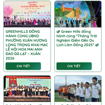
GREENHILLS ĐỒNG
🌿 Green Hills đồng
HÀNH CÙNG UBND
hành cùng “Tháng Trải
PHƯỜNG XUÂN HƯƠNG
Nghiệm Điểm Đến Du
LONG TRỌNG KHAI MẠC
Lịch Lâm Đồng 2025” 🌿
LỄ HỘI HOA MAI ANH
ĐÀO ĐÀ LẠT – XUÂN
2026
CHI TIẾT
CHI TIẾT