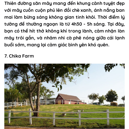
Thiên đường săn mây mang đến khung cảnh tuyệt đẹp
với mây cuồn cuộn phủ lên đồi chè xanh, ánh nắng ban
mai làm bừng sáng không gian tinh khôi. Thời điểm lý
tưởng để thưởng ngoạn là từ 4h30 - 5h sáng. Tại đây,
bạn có thể hít thở không khí trong lành, cảm nhận làn
mây trôi gần, và nhâm nhi cà phê nóng giữa cái lạnh
buổi sớm, mang lại cảm giác bình yên khó quên.
7. Chika Farm