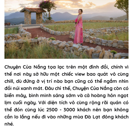
Chuyện Của Nắng tọa lạc trên một đỉnh đồi, chính vì
thế nơi này sở hữu một chiếc view bao quát vô cùng
chill, dù đứng ở vị trí nào bạn cũng có thể ngắm nhìn
đồi núi xanh mát. Đâu chỉ thế, Chuyện Của Nắng còn có
biển mây, bình minh sáng sớm và cả hoàng hôn ngọt
lịm cuối ngày. Với diện tích vô cùng rộng rãi quán có
thể đón cùng lúc 2500 - 3000 khách nên bạn không
cần lo lắng nếu đi vào những mùa Đà Lạt đông khách
nhé.