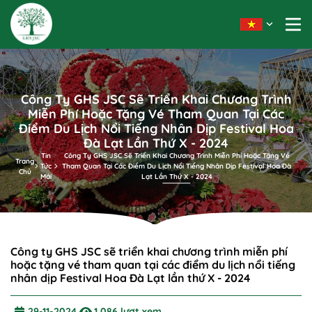
Công Ty GHS JSC Sẽ Triển Khai Chương Trình
Miễn Phí Hoặc Tặng Vé Tham Quan Tại Các
Điểm Du Lịch Nổi Tiếng Nhân Dịp Festival Hoa
Đà Lạt Lần Thứ X - 2024
Tin
Công Ty GHS JSC Sẽ Triển Khai Chương Trình Miễn Phí Hoặc Tặng Vé
Trang
Tức
Tham Quan Tại Các Điểm Du Lịch Nổi Tiếng Nhân Dịp Festival Hoa Đà
Chủ
Mới
Lạt Lần Thứ X - 2024
Công ty GHS JSC sẽ triển khai chương trình miễn phí
hoặc tặng vé tham quan tại các điểm du lịch nổi tiếng
nhân dịp Festival Hoa Đà Lạt lần thứ X - 2024
29-11-2024
1,086 lượt xem