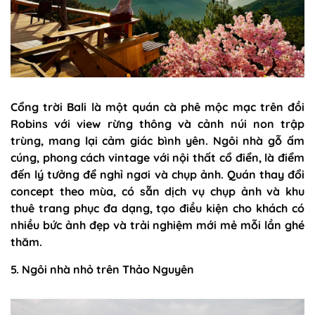
Cổng trời Bali là một quán cà phê mộc mạc trên đồi
Robins với view rừng thông và cảnh núi non trập
trùng, mang lại cảm giác bình yên. Ngôi nhà gỗ ấm
cúng, phong cách vintage với nội thất cổ điển, là điểm
đến lý tưởng để nghỉ ngơi và chụp ảnh. Quán thay đổi
concept theo mùa, có sẵn dịch vụ chụp ảnh và khu
thuê trang phục đa dạng, tạo điều kiện cho khách có
nhiều bức ảnh đẹp và trải nghiệm mới mẻ mỗi lần ghé
thăm.
5. Ngôi nhà nhỏ trên Thảo Nguyên