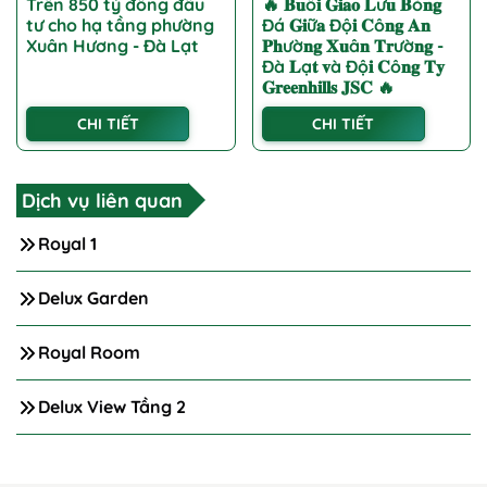
Trên 850 tỷ đồng đầu
🔥 𝐁𝐮ổ𝐢 𝐆𝐢𝐚𝐨 𝐋ư𝐮 𝐁ó𝐧𝐠
tư cho hạ tầng phường
Đá 𝐆𝐢ữ𝐚 Độ𝐢 𝐂ô𝐧𝐠 𝐀𝐧
Xuân Hương - Đà Lạt
𝐏𝐡ườ𝐧𝐠 𝐗𝐮â𝐧 𝐓𝐫ườ𝐧𝐠 -
Đà 𝐋ạ𝐭 𝐯à Độ𝐢 𝐂ô𝐧𝐠 𝐓𝐲
𝐆𝐫𝐞𝐞𝐧𝐡𝐢𝐥𝐥𝐬 𝐉𝐒𝐂 🔥
CHI TIẾT
CHI TIẾT
Dịch vụ liên quan
Royal 1
Delux Garden
Royal Room
Delux View Tầng 2