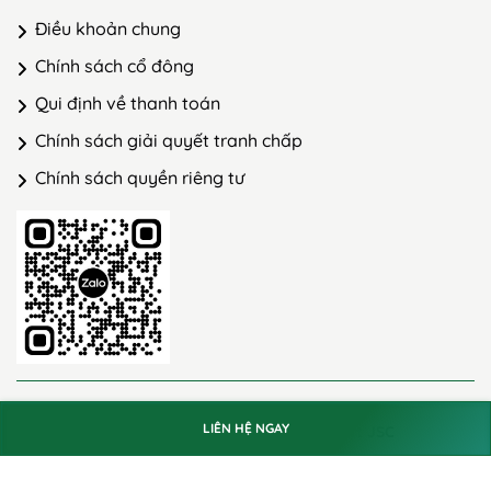
Điều khoản chung
Chính sách cổ đông
Qui định về thanh toán
Chính sách giải quyết tranh chấp
Chính sách quyền riêng tư
@ 2023 GreenHills
LIÊN HỆ NGAY
Thiết kế và phát triển bởi
SweetSoft JSC