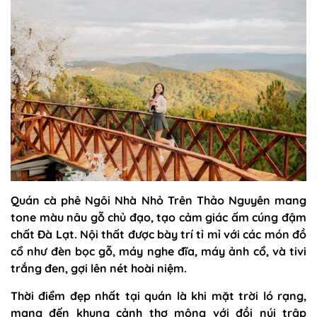
Quán cà phê Ngôi Nhà Nhỏ Trên Thảo Nguyên mang
tone màu nâu gỗ chủ đạo, tạo cảm giác ấm cúng đậm
chất Đà Lạt. Nội thất được bày trí tỉ mỉ với các món đồ
cổ như đèn bọc gỗ, máy nghe đĩa, máy ảnh cổ, và tivi
trắng đen, gợi lên nét hoài niệm.
Thời điểm đẹp nhất tại quán là khi mặt trời ló rạng,
mang đến khung cảnh thơ mộng với đồi núi trập