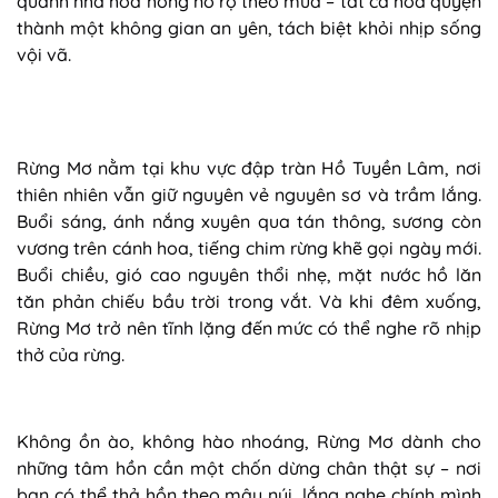
quanh nhà hoa hồng nở rộ theo mùa – tất cả hòa quyện
thành một không gian an yên, tách biệt khỏi nhịp sống
vội vã.
Rừng Mơ nằm tại khu vực đập tràn Hồ Tuyền Lâm, nơi
thiên nhiên vẫn giữ nguyên vẻ nguyên sơ và trầm lắng.
Buổi sáng, ánh nắng xuyên qua tán thông, sương còn
vương trên cánh hoa, tiếng chim rừng khẽ gọi ngày mới.
Buổi chiều, gió cao nguyên thổi nhẹ, mặt nước hồ lăn
tăn phản chiếu bầu trời trong vắt. Và khi đêm xuống,
Rừng Mơ trở nên tĩnh lặng đến mức có thể nghe rõ nhịp
thở của rừng.
Không ồn ào, không hào nhoáng, Rừng Mơ dành cho
những tâm hồn cần một chốn dừng chân thật sự – nơi
bạn có thể thả hồn theo mây núi, lắng nghe chính mình