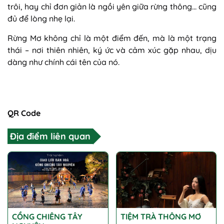
trôi, hay chỉ đơn giản là ngồi yên giữa rừng thông… cũng
đủ để lòng nhẹ lại.
Rừng Mơ không chỉ là một điểm đến, mà là một trạng
thái – nơi thiên nhiên, ký ức và cảm xúc gặp nhau, dịu
dàng như chính cái tên của nó.
QR Code
Địa điểm liên quan
CỒNG CHIÊNG TÂY
TIỆM TRÀ THÔNG MƠ