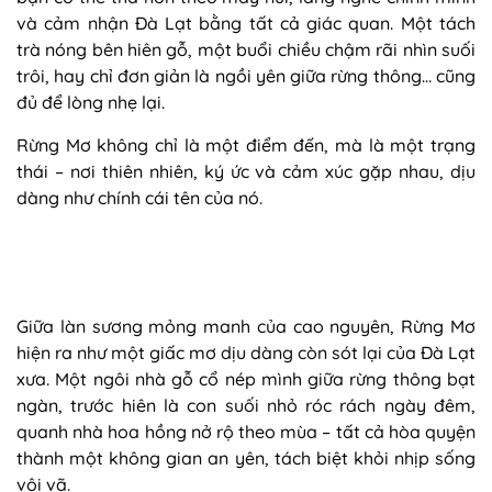
và cảm nhận Đà Lạt bằng tất cả giác quan. Một tách
trà nóng bên hiên gỗ, một buổi chiều chậm rãi nhìn suối
trôi, hay chỉ đơn giản là ngồi yên giữa rừng thông… cũng
đủ để lòng nhẹ lại.
Rừng Mơ không chỉ là một điểm đến, mà là một trạng
thái – nơi thiên nhiên, ký ức và cảm xúc gặp nhau, dịu
dàng như chính cái tên của nó.
Giữa làn sương mỏng manh của cao nguyên, Rừng Mơ
hiện ra như một giấc mơ dịu dàng còn sót lại của Đà Lạt
xưa. Một ngôi nhà gỗ cổ nép mình giữa rừng thông bạt
ngàn, trước hiên là con suối nhỏ róc rách ngày đêm,
quanh nhà hoa hồng nở rộ theo mùa – tất cả hòa quyện
thành một không gian an yên, tách biệt khỏi nhịp sống
vội vã.