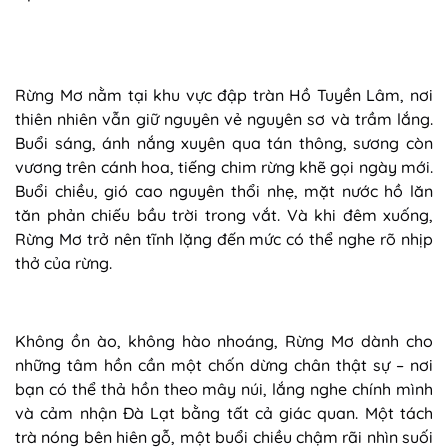
Rừng Mơ nằm tại khu vực đập tràn Hồ Tuyền Lâm, nơi
thiên nhiên vẫn giữ nguyên vẻ nguyên sơ và trầm lắng.
Buổi sáng, ánh nắng xuyên qua tán thông, sương còn
vương trên cánh hoa, tiếng chim rừng khẽ gọi ngày mới.
Buổi chiều, gió cao nguyên thổi nhẹ, mặt nước hồ lăn
tăn phản chiếu bầu trời trong vắt. Và khi đêm xuống,
Rừng Mơ trở nên tĩnh lặng đến mức có thể nghe rõ nhịp
thở của rừng.
Không ồn ào, không hào nhoáng, Rừng Mơ dành cho
những tâm hồn cần một chốn dừng chân thật sự – nơi
bạn có thể thả hồn theo mây núi, lắng nghe chính mình
và cảm nhận Đà Lạt bằng tất cả giác quan. Một tách
trà nóng bên hiên gỗ, một buổi chiều chậm rãi nhìn suối