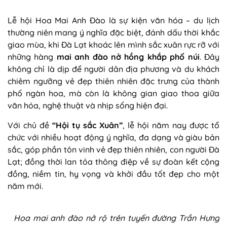
Lễ hội Hoa Mai Anh Đào là sự kiện văn hóa – du lịch
thường niên mang ý nghĩa đặc biệt, đánh dấu thời khắc
giao mùa, khi Đà Lạt khoác lên mình sắc xuân rực rỡ với
những hàng
mai anh đào nở hồng khắp phố núi
. Đây
không chỉ là dịp để người dân địa phương và du khách
chiêm ngưỡng vẻ đẹp thiên nhiên đặc trưng của thành
phố ngàn hoa, mà còn là không gian giao thoa giữa
văn hóa, nghệ thuật và nhịp sống hiện đại.
Với chủ đề
“Hội tụ sắc Xuân”
, lễ hội năm nay được tổ
chức với nhiều hoạt động ý nghĩa, đa dạng và giàu bản
sắc, góp phần tôn vinh vẻ đẹp thiên nhiên, con người Đà
Lạt; đồng thời lan tỏa thông điệp về sự đoàn kết cộng
đồng, niềm tin, hy vọng và khởi đầu tốt đẹp cho một
năm mới.
Hoa mai anh đào nở rộ trên tuyến đường Trần Hưng