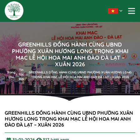
GREENHILLS ĐỒNG HÀNH CÙNG UBND
PHƯỜNG XUÂN HƯƠNG LONG TRỌNG KHAI
MẠC LỄ HỘI HOA MAI ANH ĐÀO ĐÀ LẠT –
XUÂN 2026
Tin
Trang
GREENHILLS ĐỒNG HÀNH CÙNG UBND PHƯỜNG XUÂN HƯƠNG LONG
Tức
Chủ
TRỌNG KHAI MẠC LỄ HỘI HOA MAI ANH ĐÀO ĐÀ LẠT – XUÂN 2026
Mới
GREENHILLS ĐỒNG HÀNH CÙNG UBND PHƯỜNG XUÂN
HƯƠNG LONG TRỌNG KHAI MẠC LỄ HỘI HOA MAI ANH
ĐÀO ĐÀ LẠT – XUÂN 2026
31-01-2026
317 lượt xem