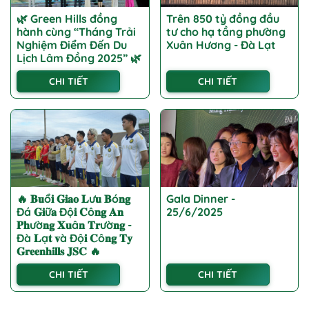
🌿 Green Hills đồng
Trên 850 tỷ đồng đầu
hành cùng “Tháng Trải
tư cho hạ tầng phường
Nghiệm Điểm Đến Du
Xuân Hương - Đà Lạt
Lịch Lâm Đồng 2025” 🌿
CHI TIẾT
CHI TIẾT
🔥 𝐁𝐮ổ𝐢 𝐆𝐢𝐚𝐨 𝐋ư𝐮 𝐁ó𝐧𝐠
Gala Dinner -
Đá 𝐆𝐢ữ𝐚 Độ𝐢 𝐂ô𝐧𝐠 𝐀𝐧
25/6/2025
𝐏𝐡ườ𝐧𝐠 𝐗𝐮â𝐧 𝐓𝐫ườ𝐧𝐠 -
Đà 𝐋ạ𝐭 𝐯à Độ𝐢 𝐂ô𝐧𝐠 𝐓𝐲
𝐆𝐫𝐞𝐞𝐧𝐡𝐢𝐥𝐥𝐬 𝐉𝐒𝐂 🔥
CHI TIẾT
CHI TIẾT