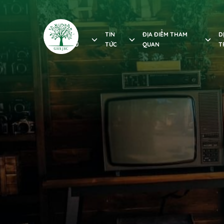
GIỚI
TIN
ĐỊA ĐIỂM THAM
D
THIỆU
TỨC
QUAN
T