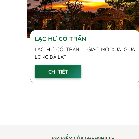
LẠC HƯ CỔ TRẤN
LẠC HƯ CỔ TRẤN – GIẤC MƠ XƯA GIỮA
LÒNG ĐÀ LẠT
CHI TIẾT
ĐỊA ĐIỂM CỦA GREENHILLS