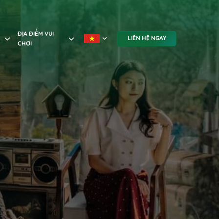
ĐỊA ĐIỂM VUI
LIÊN HỆ NGAY
CHƠI