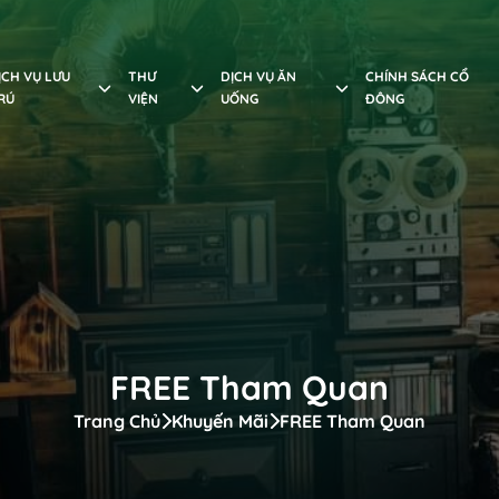
ỊCH VỤ LƯU
THƯ
DỊCH VỤ ĂN
CHÍNH SÁCH CỔ
RÚ
VIỆN
UỐNG
ĐÔNG
FREE Tham Quan
Trang Chủ
Khuyến Mãi
FREE Tham Quan