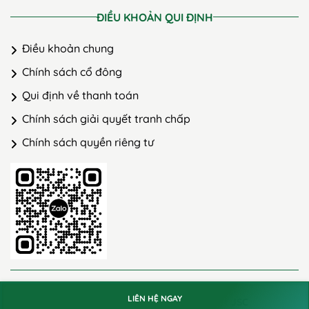
ĐIỀU KHOẢN QUI ĐỊNH
Điều khoản chung
Chính sách cổ đông
Qui định về thanh toán
Chính sách giải quyết tranh chấp
Chính sách quyền riêng tư
@ 2023 GreenHills
LIÊN HỆ NGAY
Thiết kế và phát triển bởi
SweetSoft JSC